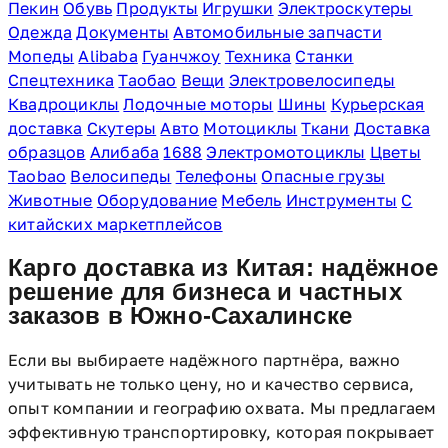
Пекин
Обувь
Продукты
Игрушки
Электроскутеры
Одежда
Документы
Автомобильные запчасти
Мопеды
Alibaba
Гуанчжоу
Техника
Станки
Спецтехника
Таобао
Вещи
Электровелосипеды
Квадроциклы
Лодочные моторы
Шины
Курьерская
доставка
Скутеры
Авто
Мотоциклы
Ткани
Доставка
образцов
Алибаба
1688
Электромотоциклы
Цветы
Taobao
Велосипеды
Телефоны
Опасные грузы
Животные
Оборудование
Мебель
Инструменты
С
китайских маркетплейсов
Карго доставка из Китая: надёжное
решение для бизнеса и частных
заказов в Южно-Сахалинске
Если вы выбираете надёжного партнёра, важно
учитывать не только цену, но и качество сервиса,
опыт компании и географию охвата. Мы предлагаем
эффективную транспортировку, которая покрывает