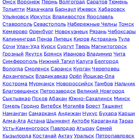
Омск
Воронеж
Пермь
Волгоград
Саратов
Тюмень
Тольятти
Махачкала
Барнаул
Ижевск
Хабаровск
Ульяновск
Иркутск
Владивосток
Ярославль
Ставрополь
Севастополь
Набережные Челны
Томск
Кемерово
Оренбург
Новокузнецк
Рязань
Чебоксары
Калининград
Пенза
Липецк
Киров
Астрахань
Тула
Сочи
Улан-Удэ
Курск
Сургут
Тверь
Магнитогорск
Грозный
Якутск
Брянск
Иваново
Владимир
Чита
Симферополь
Нижний Тагил
Калуга
Белгород
Вологда
Смоленск
Саранск
Курган
Череповец
Архангельск
Владикавказ
Орёл
Йошкар-Ола
Кострома
Мурманск
Новороссийск
Тамбов
Нальчик
Благовещенск
Петрозаводск
Великий Новгород
Сыктывкар
Псков
Абакан
Южно-Сахалинск
Минск
Гомель
Гродно
Витебск
Могилёв
Брест
Ташкент
Наманган
Самарканд
Андижан
Нукус
Бухара
Карши
Алма-Ата
Астана
Шымкент
Актобе
Караганда
Тараз
Усть-Каменогорск
Павлодар
Атырау
Семей
Кызылорда
Костанай
Актау
Уральск
Петропавловск