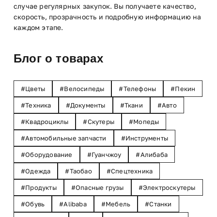
случае регулярных закупок. Вы получаете качество,
скорость, прозрачность и подробную информацию на
каждом этапе.
Блог о товарах
Цветы
Велосипеды
Телефоны
Пекин
Техника
Документы
Ткани
Авто
Квадроциклы
Скутеры
Мопеды
Автомобильные запчасти
Инструменты
Оборудование
Гуанчжоу
Алибаба
Одежда
Таобао
Спецтехника
Продукты
Опасные грузы
Электроскутеры
Обувь
Alibaba
Мебель
Станки