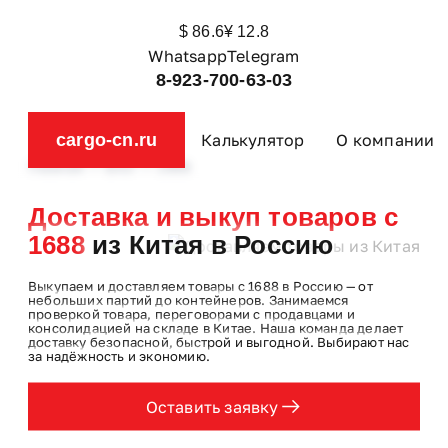
Перейти
$
86.6
¥
12.8
к
Whatsapp
Telegram
содержимому
8-923-700-63-03
cargo-cn.ru
Калькулятор
О компании
—
—
Главная
Блог
1688
Доставка и выкуп товаров с
1688
из Китая в Россию
Выкупаем и доставляем товары с 1688 в Россию — от
небольших партий до контейнеров. Занимаемся
проверкой товара, переговорами с продавцами и
консолидацией на складе в Китае. Наша команда делает
доставку безопасной, быстрой и выгодной. Выбирают нас
за надёжность и экономию.
Оставить заявку