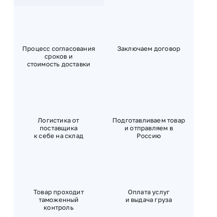
Процесс согласования
Заключаем договор
сроков и
стоимость доставки
Логистика от
Подготавливаем товар
поставщика
и отправляем в
к себе на склад
Россию
Товар проходит
Оплата услуг
таможенный
и выдача груза
контроль